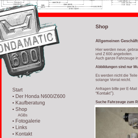
Shop
Allgemeinen Geschäf
Hier werden neue, gebrau
und Z 600 angeboten.
Auch ganze Fahrzeuge in
Abbildungen sind nur Mu
Es werden nicht die Teile
solange Vorrat reicht.
Anfragen bitte per E-Mai
Start
Kontakt")
"
.
• Der Honda N600/Z600
Suche Fahrzeuge zum Re
• Kaufberatung
• Shop
AGBs
• Fotogalerie
• Links
• Kontakt