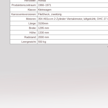
Hersteller:
Honda
Produktionszeitraum:
1966–1971
Klasse:
Kleinwagen
Karosserieversionen:
Fließheck, zweitürig
Motoren:
354 /401ccm 2-Zylinder-Viertaktmotor, luftgekühlt, OHC 27 
Länge:
3100mm
Breite:
1295 mm
Höhe:
1330 mm
Radstand:
2000 mm
Leergewicht:
550 kg