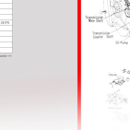
/ 29 PS
weiter
>>